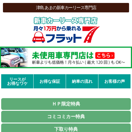
津島 あまの新車カーリース専門店
リースが
お得な保証
納車の流れ
お客様の声
お得なワケ
ＨＰ限定特典
コミコミカー特典
下取り特典